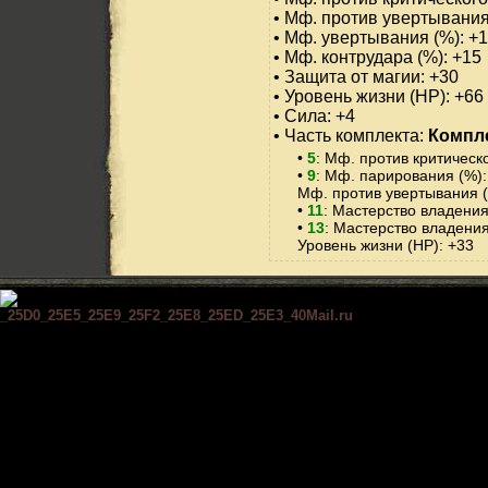
• Мф. против увертывания
• Мф. увертывания (%): +
• Мф. контрудара (%): +15
• Защита от магии: +30
• Уровень жизни (HP): +66
• Сила: +4
• Часть комплекта:
Компле
•
5
: Мф. против критическ
•
9
: Мф. парирования (%):
Мф. против увертывания (
•
11
: Мастерство владени
•
13
: Мастерство владени
Уровень жизни (HP): +33