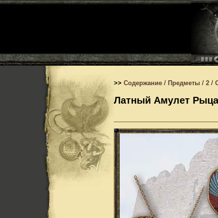
>>
Содержание
/
Предметы
/
2
/
Латный Амулет Рыц