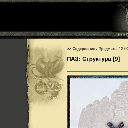
>>
Содержание
/
Предметы
/
2
/
ПАЗ: Структура [9]