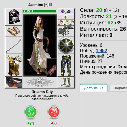
Jasmine
[6]
Сила:
20
(8 + 12)
411/411
Ловкость:
21
(3 + 18
Интуиция:
62
(35 + 
Выносливость:
26
Интеллект:
0
Уровень: 6
Побед:
1 952
Поражений: 146
Ничьих: 27
Место рождения:
Drea
День рождения персон
Достижения
Подвиг
Dreams City
Персонаж сейчас находится в клубе.
"Зал воинов"
-68
+74