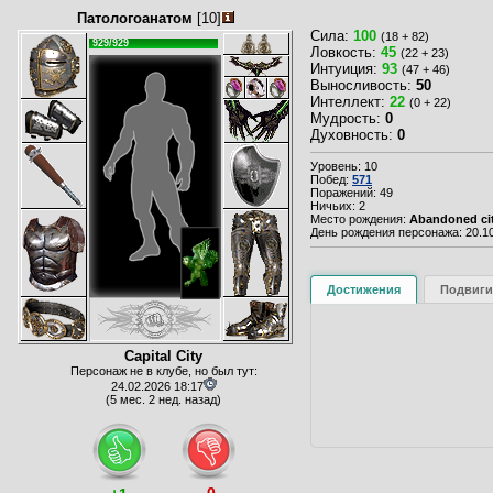
Патологоанатом
[10]
Сила:
100
(18 + 82)
929/929
Ловкость:
45
(22 + 23)
Интуиция:
93
(47 + 46)
Выносливость:
50
Интеллект:
22
(0 + 22)
Мудрость:
0
Духовность:
0
Уровень: 10
Побед:
571
Поражений: 49
Ничьих: 2
Место рождения:
Abandoned ci
День рождения персонажа: 20.10
Достижения
Подвиги
Capital City
Персонаж не в клубе, но был тут:
24.02.2026 18:17
(5 мес. 2 нед. назад)