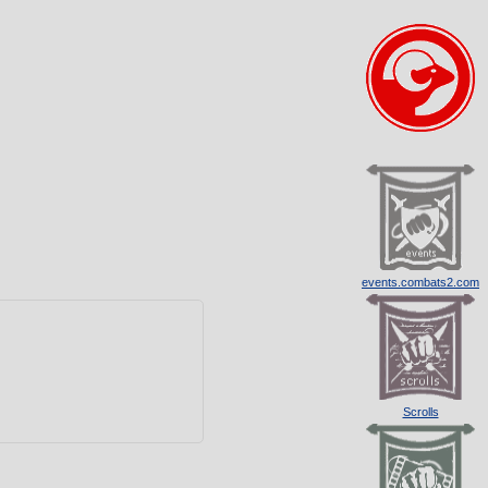
events.combats2.com
Scrolls