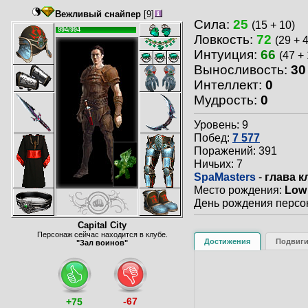
Вежливый снайпер
[9]
Сила:
25
(15 + 10)
994/994
Ловкость:
72
(29 + 
Интуиция:
66
(47 + 
Выносливость:
30
Интеллект:
0
Мудрость:
0
Уровень: 9
Побед:
7 577
Поражений: 391
Ничьих: 7
SpaMasters
-
глава к
Место рождения:
Low 
День рождения персон
Capital City
Персонаж сейчас находится в клубе.
Достижения
Подвиг
"Зал воинов"
-67
+75