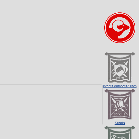
events.combats2.com
Scrolls