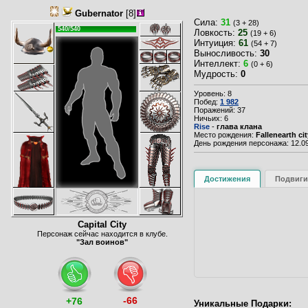
Gubernator
[8]
Сила:
31
(3 + 28)
540/540
Ловкость:
25
(19 + 6)
Интуиция:
61
(54 + 7)
Выносливость:
30
Интеллект:
6
(0 + 6)
Мудрость:
0
Уровень: 8
Побед:
1 982
Поражений: 37
Ничьих: 6
Rise
-
глава клана
Место рождения:
Fallenearth cit
День рождения персонажа: 12.09
Достижения
Подвиги
Capital City
Персонаж сейчас находится в клубе.
"Зал воинов"
-66
+76
Уникальные Подарки: