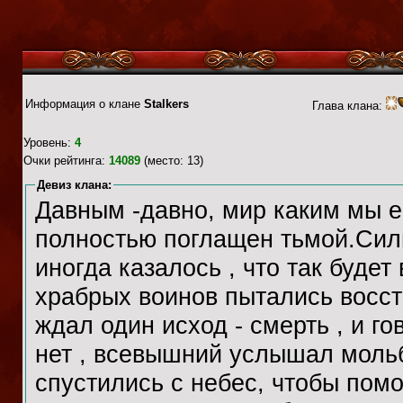
Информация о клане
Stalkers
Глава клана:
Уровень:
4
Очки рейтинга:
14089
(место: 13)
Девиз клана:
Давным -давно, мир каким мы е
полностью поглащен тьмой.Силы
иногда казалось , что так будет 
храбрых воинов пытались восста
ждал один исход - смерть , и го
нет , всевышний услышал моль
спустились с небес, чтобы помо