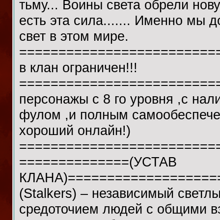
тьму... Воины света обрели нов
есть эта сила....... Именно мы 
свет в этом мире.
=========================
в клан ограничен!!!
=========================
персонажы с 8 го уровня ,с на
фулом ,и полным самообеспечен
хороший онлайн!)
=========================
==============(УСТАВ
КЛАНА)===================
(Stalkers) – независимый свет
средоточием людей с общими в